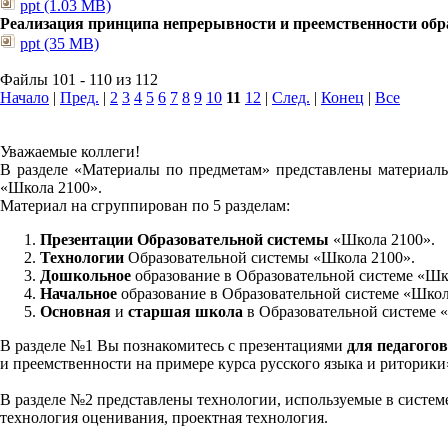
ppt (1.03 MB)
Реализация принципа непрерывности и преемственности обра
ppt (35 MB)
Файлы 101 - 110 из 112
Начало
|
Пред.
|
2
3
4
5
6
7
8
9
10
11
12
|
След.
|
Конец
|
Все
Уважаемые коллеги!
В разделе «Материалы по предметам» представлены материалы
«Школа 2100».
Материал на сгруппирован по 5 разделам:
Презентации Образовательной системы
«Школа 2100».
Технологии
Образовательной системы «Школа 2100».
Дошкольное
образование в Образовательной системе «Шк
Начальное
образование в Образовательной системе «Школ
Основная
и
старшая школа
в Образовательной системе 
В разделе №1 Вы познакомитесь с презентациями
для педагогов
и преемственности на примере курса русского языка и риторик
В разделе №2 представлены технологии, используемые в систем
технология оценивания, проектная технология.