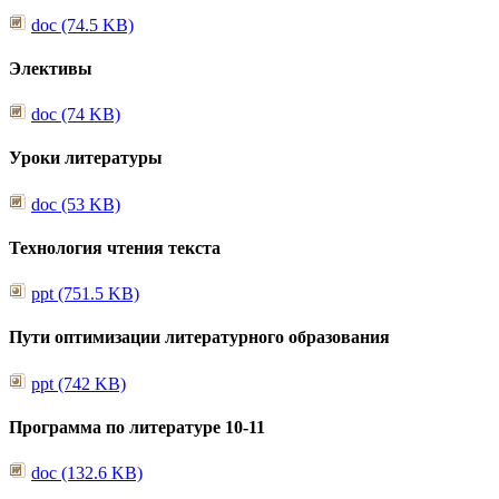
doc (74.5 KB)
Элективы
doc (74 KB)
Уроки литературы
doc (53 KB)
Технология чтения текста
ppt (751.5 KB)
Пути оптимизации литературного образования
ppt (742 KB)
Программа по литературе 10-11
doc (132.6 KB)