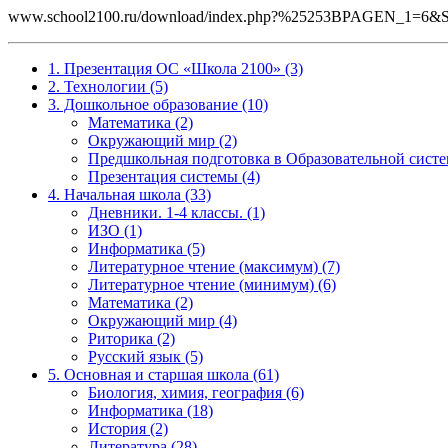
www.school2100.ru/download/index.php?%25253BPAGEN_1=
1. Презентация ОС «Школа 2100» (3)
2. Технологии (5)
3. Дошкольное образование (10)
Математика (2)
Окружающий мир (2)
Предшкольная подготовка в Образовательной систе
Презентация системы (4)
4. Начальная школа (33)
Дневники. 1-4 классы. (1)
ИЗО (1)
Информатика (5)
Литературное чтение (максимум) (7)
Литературное чтение (минимум) (6)
Математика (2)
Окружающий мир (4)
Риторика (2)
Русский язык (5)
5. Основная и старшая школа (61)
Биология, химия, география (6)
Информатика (18)
История (2)
Литература (28)