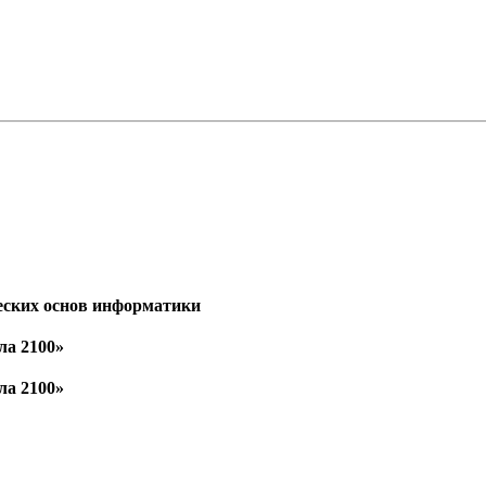
еских основ информатики
ла 2100»
ла 2100»