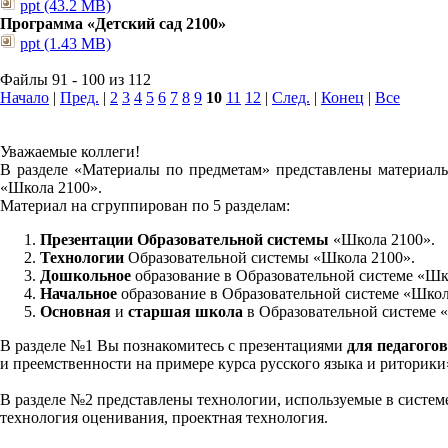
ppt (43.2 MB)
Программа «Детский сад 2100»
ppt (1.43 MB)
Файлы 91 - 100 из 112
Начало
|
Пред.
|
2
3
4
5
6
7
8
9
10
11
12
|
След.
|
Конец
|
Все
Уважаемые коллеги!
В разделе «Материалы по предметам» представлены материалы
«Школа 2100».
Материал на сгруппирован по 5 разделам:
Презентации Образовательной системы
«Школа 2100».
Технологии
Образовательной системы «Школа 2100».
Дошкольное
образование в Образовательной системе «Шк
Начальное
образование в Образовательной системе «Школ
Основная
и
старшая школа
в Образовательной системе 
В разделе №1 Вы познакомитесь с презентациями
для педагогов
и преемственности на примере курса русского языка и риторик
В разделе №2 представлены технологии, используемые в систем
технология оценивания, проектная технология.