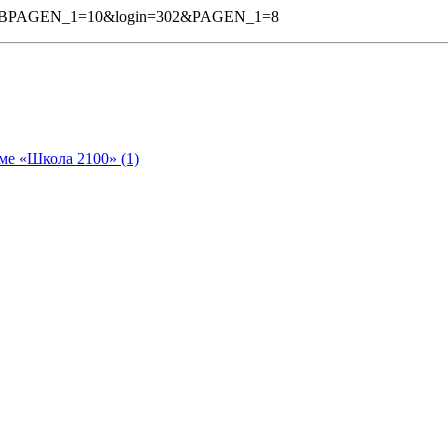
&%3BPAGEN_1=10&login=302&PAGEN_1=8
ме «Школа 2100» (1)