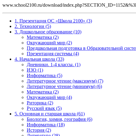
www.school2100.ru/download/index.php?SECTION_ID=1152
1. Презентация ОС «Школа 2100» (3)
2. Технологии (5)
3. Дошкольное образование (10)
Математика (2)
Окружающий мир (2)
Предшкольная подготовка в Образовательной систе
Презентация системы (4)
4. Начальная школа (33)
Дневники. 1-4 классы. (1)
ИЗО (1)
Информатика (5)
Литературное чтение (максимум) (7)
Литературное чтение (минимум) (6)
Математика (2)
Окружающий мир (4)
Риторика (2)
Русский язык (5)
5. Основная и старшая школа (61)
Биология, химия, география (6)
Информатика (18)
История (2)
Литература (28)