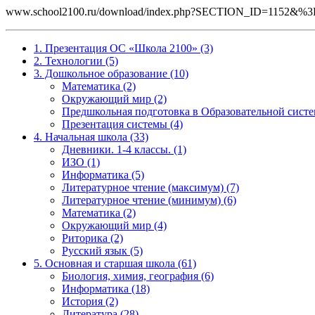
www.school2100.ru/download/index.php?SECTION_ID=115
1. Презентация ОС «Школа 2100» (3)
2. Технологии (5)
3. Дошкольное образование (10)
Математика (2)
Окружающий мир (2)
Предшкольная подготовка в Образовательной систе
Презентация системы (4)
4. Начальная школа (33)
Дневники. 1-4 классы. (1)
ИЗО (1)
Информатика (5)
Литературное чтение (максимум) (7)
Литературное чтение (минимум) (6)
Математика (2)
Окружающий мир (4)
Риторика (2)
Русский язык (5)
5. Основная и старшая школа (61)
Биология, химия, география (6)
Информатика (18)
История (2)
Литература (28)