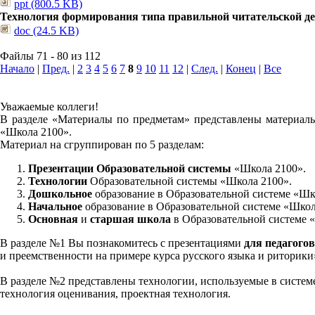
ppt (800.5 KB)
Технология формирования типа правильной читательской д
doc (24.5 KB)
Файлы 71 - 80 из 112
Начало
|
Пред.
|
2
3
4
5
6
7
8
9
10
11
12
|
След.
|
Конец
|
Все
Уважаемые коллеги!
В разделе «Материалы по предметам» представлены материалы
«Школа 2100».
Материал на сгруппирован по 5 разделам:
Презентации Образовательной системы
«Школа 2100».
Технологии
Образовательной системы «Школа 2100».
Дошкольное
образование в Образовательной системе «Шк
Начальное
образование в Образовательной системе «Школ
Основная
и
старшая школа
в Образовательной системе 
В разделе №1 Вы познакомитесь с презентациями
для педагогов
и преемственности на примере курса русского языка и риторик
В разделе №2 представлены технологии, используемые в систем
технология оценивания, проектная технология.