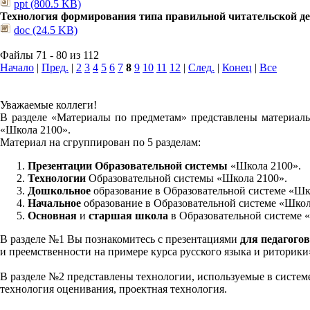
ppt (800.5 KB)
Технология формирования типа правильной читательской д
doc (24.5 KB)
Файлы 71 - 80 из 112
Начало
|
Пред.
|
2
3
4
5
6
7
8
9
10
11
12
|
След.
|
Конец
|
Все
Уважаемые коллеги!
В разделе «Материалы по предметам» представлены материалы
«Школа 2100».
Материал на сгруппирован по 5 разделам:
Презентации Образовательной системы
«Школа 2100».
Технологии
Образовательной системы «Школа 2100».
Дошкольное
образование в Образовательной системе «Шк
Начальное
образование в Образовательной системе «Школ
Основная
и
старшая школа
в Образовательной системе 
В разделе №1 Вы познакомитесь с презентациями
для педагогов
и преемственности на примере курса русского языка и риторик
В разделе №2 представлены технологии, используемые в систем
технология оценивания, проектная технология.