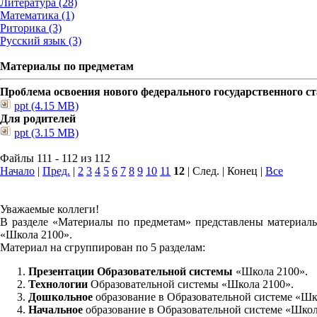
Литература (28)
Математика (1)
Риторика (3)
Русский язык (3)
Материалы по предметам
Проблема освоения нового федерального государственного 
ppt (4.15 MB)
Для родителей
ppt (3.15 MB)
Файлы 111 - 112 из 112
Начало
|
Пред.
|
2
3
4
5
6
7
8
9
10
11
12
| След. | Конец
|
Все
Уважаемые коллеги!
В разделе «Материалы по предметам» представлены материалы
«Школа 2100».
Материал на сгруппирован по 5 разделам:
Презентации Образовательной системы
«Школа 2100».
Технологии
Образовательной системы «Школа 2100».
Дошкольное
образование в Образовательной системе «Шк
Начальное
образование в Образовательной системе «Школ