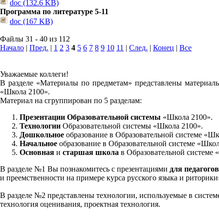
doc (132.6 KB)
Программа по литературе 5-11
doc (167 KB)
Файлы 31 - 40 из 112
Начало
|
Пред.
|
1
2
3
4
5
6
7
8
9
10
11
|
След.
|
Конец
|
Все
Уважаемые коллеги!
В разделе «Материалы по предметам» представлены материалы
«Школа 2100».
Материал на сгруппирован по 5 разделам:
Презентации Образовательной системы
«Школа 2100».
Технологии
Образовательной системы «Школа 2100».
Дошкольное
образование в Образовательной системе «Шк
Начальное
образование в Образовательной системе «Школ
Основная
и
старшая школа
в Образовательной системе 
В разделе №1 Вы познакомитесь с презентациями
для педагогов
и преемственности на примере курса русского языка и риторик
В разделе №2 представлены технологии, используемые в систем
технология оценивания, проектная технология.