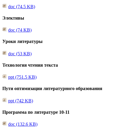
doc (74.5 KB)
Элективы
doc (74 KB)
Уроки литературы
doc (53 KB)
Технология чтения текста
ppt (751.5 KB)
Пути оптимизации литературного образования
ppt (742 KB)
Программа по литературе 10-11
doc (132.6 KB)