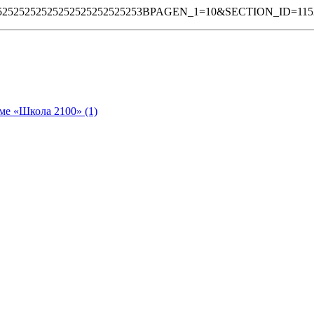
525252525252525252525252525253BPAGEN_1=10&SECTION_ID=1
ме «Школа 2100» (1)