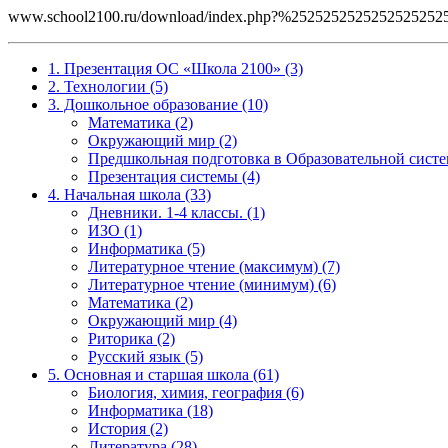
www.school2100.ru/download/index.php?%252525252525252
1. Презентация ОС «Школа 2100» (3)
2. Технологии (5)
3. Дошкольное образование (10)
Математика (2)
Окружающий мир (2)
Предшкольная подготовка в Образовательной систе
Презентация системы (4)
4. Начальная школа (33)
Дневники. 1-4 классы. (1)
ИЗО (1)
Информатика (5)
Литературное чтение (максимум) (7)
Литературное чтение (минимум) (6)
Математика (2)
Окружающий мир (4)
Риторика (2)
Русский язык (5)
5. Основная и старшая школа (61)
Биология, химия, география (6)
Информатика (18)
История (2)
Литература (28)