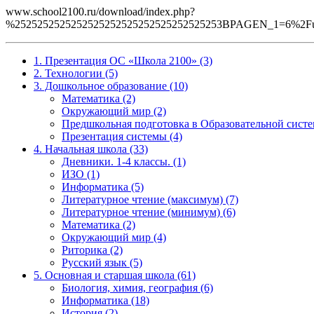
www.school2100.ru/download/index.php?
%2525252525252525252525252525252525253BPAGEN_1=6%2Fupl
1. Презентация ОС «Школа 2100» (3)
2. Технологии (5)
3. Дошкольное образование (10)
Математика (2)
Окружающий мир (2)
Предшкольная подготовка в Образовательной систе
Презентация системы (4)
4. Начальная школа (33)
Дневники. 1-4 классы. (1)
ИЗО (1)
Информатика (5)
Литературное чтение (максимум) (7)
Литературное чтение (минимум) (6)
Математика (2)
Окружающий мир (4)
Риторика (2)
Русский язык (5)
5. Основная и старшая школа (61)
Биология, химия, география (6)
Информатика (18)
История (2)