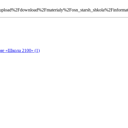
oad%2Fdownload%2Fmaterialy%2Fosn_starsh_shkola%2Finforma
ме «Школа 2100» (1)