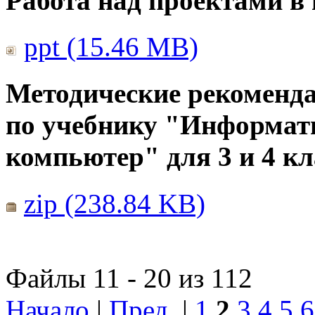
Работа над проектами в
ppt (15.46 MB)
Методические рекоменда
по учебнику "Информат
компьютер" для 3 и 4 кл
zip (238.84 KB)
Файлы 11 - 20 из 112
Начало
|
Пред.
|
1
2
3
4
5
6