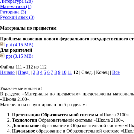
Литература (28)
Математика (1)
Риторика (3)
Русский язык (3)
Материалы по предметам
Проблема освоения нового федерального государственного 
ppt (4.15 MB)
Для родителей
ppt (3.15 MB)
Файлы 111 - 112 из 112
Начало
|
Пред.
|
2
3
4
5
6
7
8
9
10
11
12
| След. | Конец
|
Все
Уважаемые коллеги!
В разделе «Материалы по предметам» представлены материалы
«Школа 2100».
Материал на сгруппирован по 5 разделам:
Презентации Образовательной системы
«Школа 2100».
Технологии
Образовательной системы «Школа 2100».
Дошкольное
образование в Образовательной системе «Шк
Начальное
образование в Образовательной системе «Школ