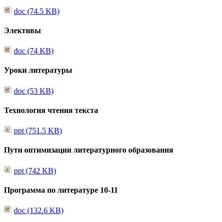
doc (74.5 KB)
Элективы
doc (74 KB)
Уроки литературы
doc (53 KB)
Технология чтения текста
ppt (751.5 KB)
Пути оптимизации литературного образования
ppt (742 KB)
Программа по литературе 10-11
doc (132.6 KB)