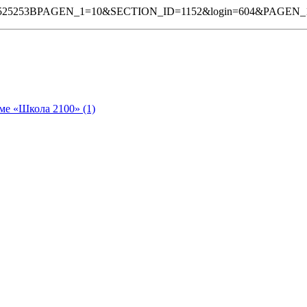
5252525253BPAGEN_1=10&SECTION_ID=1152&login=604&PAGEN_
ме «Школа 2100» (1)