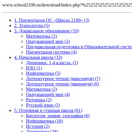
www.school2100.ru/download/index.php?%252525252525252
1. Презентация ОС «Школа 2100» (3)
2. Технологии (5)
3. Дошкольное образование (10)
Математика (2)
Окружающий мир (2)
Предшкольная подготовка в Образовательной систе
Презентация системы (4)
4. Начальная школа (33)
Дневники. 1-4 классы. (1)
ИЗО (1)
Информатика (5)
Литературное чтение (максимум) (7)
Литературное чтение (минимум) (6)
Математика (2)
Окружающий мир (4)
Риторика (2)
Русский язык (5)
5. Основная и старшая школа (61)
Биология, химия, география (6)
Информатика (18)
История (2)
Литература (28)