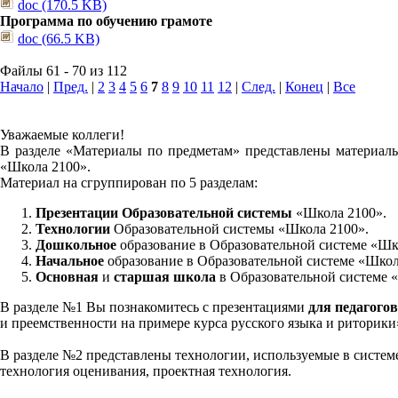
doc (170.5 KB)
Программа по обучению грамоте
doc (66.5 KB)
Файлы 61 - 70 из 112
Начало
|
Пред.
|
2
3
4
5
6
7
8
9
10
11
12
|
След.
|
Конец
|
Все
Уважаемые коллеги!
В разделе «Материалы по предметам» представлены материалы
«Школа 2100».
Материал на сгруппирован по 5 разделам:
Презентации Образовательной системы
«Школа 2100».
Технологии
Образовательной системы «Школа 2100».
Дошкольное
образование в Образовательной системе «Шк
Начальное
образование в Образовательной системе «Школ
Основная
и
старшая школа
в Образовательной системе 
В разделе №1 Вы познакомитесь с презентациями
для педагогов
и преемственности на примере курса русского языка и риторик
В разделе №2 представлены технологии, используемые в систем
технология оценивания, проектная технология.