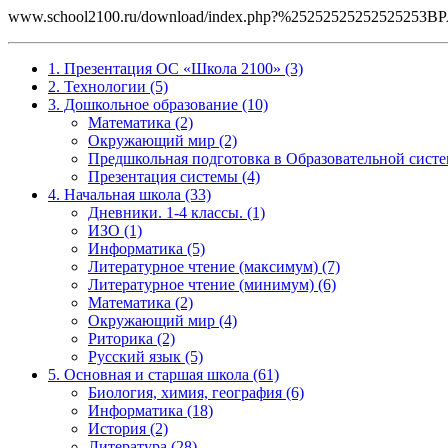
www.school2100.ru/download/index.php?%25252525252525
1. Презентация ОС «Школа 2100» (3)
2. Технологии (5)
3. Дошкольное образование (10)
Математика (2)
Окружающий мир (2)
Предшкольная подготовка в Образовательной систе
Презентация системы (4)
4. Начальная школа (33)
Дневники. 1-4 классы. (1)
ИЗО (1)
Информатика (5)
Литературное чтение (максимум) (7)
Литературное чтение (минимум) (6)
Математика (2)
Окружающий мир (4)
Риторика (2)
Русский язык (5)
5. Основная и старшая школа (61)
Биология, химия, география (6)
Информатика (18)
История (2)
Литература (28)