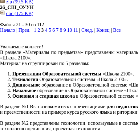
zip (99.5 KB)
26_СШ_ОУУН
doc (175 KB)
Файлы 21 - 30 из 112
Начало
|
Пред.
|
1
2
3
4
5
6
7
8
9
10
11
|
След.
|
Конец
|
Все
Уважаемые коллеги!
В разделе «Материалы по предметам» представлены материалы
«Школа 2100».
Материал на сгруппирован по 5 разделам:
Презентации Образовательной системы
«Школа 2100».
Технологии
Образовательной системы «Школа 2100».
Дошкольное
образование в Образовательной системе «Шк
Начальное
образование в Образовательной системе «Школ
Основная
и
старшая школа
в Образовательной системе 
В разделе №1 Вы познакомитесь с презентациями
для педагогов
и преемственности на примере курса русского языка и риторик
В разделе №2 представлены технологии, используемые в систем
технология оценивания, проектная технология.