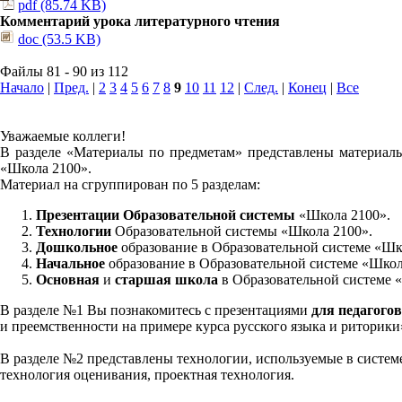
pdf (85.74 KB)
Комментарий урока литературного чтения
doc (53.5 KB)
Файлы 81 - 90 из 112
Начало
|
Пред.
|
2
3
4
5
6
7
8
9
10
11
12
|
След.
|
Конец
|
Все
Уважаемые коллеги!
В разделе «Материалы по предметам» представлены материалы
«Школа 2100».
Материал на сгруппирован по 5 разделам:
Презентации Образовательной системы
«Школа 2100».
Технологии
Образовательной системы «Школа 2100».
Дошкольное
образование в Образовательной системе «Шк
Начальное
образование в Образовательной системе «Школ
Основная
и
старшая школа
в Образовательной системе 
В разделе №1 Вы познакомитесь с презентациями
для педагогов
и преемственности на примере курса русского языка и риторик
В разделе №2 представлены технологии, используемые в систем
технология оценивания, проектная технология.