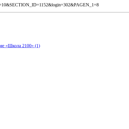
N_1=10&SECTION_ID=1152&login=302&PAGEN_1=8
ме «Школа 2100» (1)