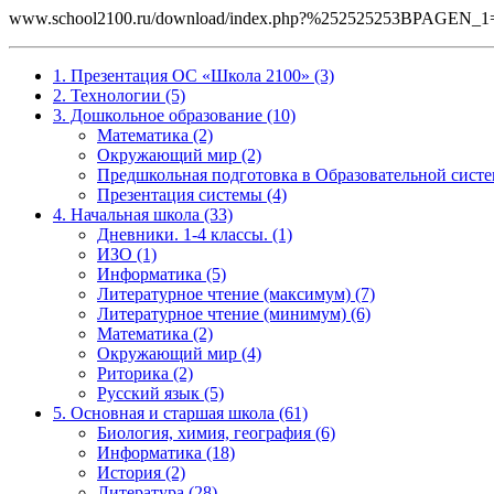
www.school2100.ru/download/index.php?%252525253BPAGE
1. Презентация ОС «Школа 2100» (3)
2. Технологии (5)
3. Дошкольное образование (10)
Математика (2)
Окружающий мир (2)
Предшкольная подготовка в Образовательной систе
Презентация системы (4)
4. Начальная школа (33)
Дневники. 1-4 классы. (1)
ИЗО (1)
Информатика (5)
Литературное чтение (максимум) (7)
Литературное чтение (минимум) (6)
Математика (2)
Окружающий мир (4)
Риторика (2)
Русский язык (5)
5. Основная и старшая школа (61)
Биология, химия, география (6)
Информатика (18)
История (2)
Литература (28)