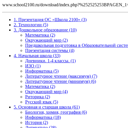
www.school2100.ru/download/index.php?%252525253BPAGE
1. Презентация ОС «Школа 2100» (3)
2. Технологии (5)
3. Дошкольное образование (10)
Математика (2)
Окружающий мир (2)
Предшкольная подготовка в Образовательной систе
Презентация системы (4)
4. Начальная школа (33)
Дневники. 1-4 классы. (1)
ИЗО (1)
Информатика (5)
Литературное чтение (максимум) (7)
Литературное чтение (минимум) (6)
Математика (2)
Окружающий мир (4)
Риторика (2)
Русский язык (5)
5. Основная и старшая школа (61)
Биология, химия, география (6)
Информатика (18)
История (2)
Литература (28)