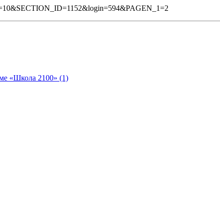
N_1=10&SECTION_ID=1152&login=594&PAGEN_1=2
ме «Школа 2100» (1)