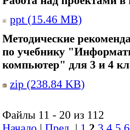
Работа над проектами в
ppt (15.46 MB)
Методические рекоменда
по учебнику "Информат
компьютер" для 3 и 4 кл
zip (238.84 KB)
Файлы 11 - 20 из 112
Начало
|
Пред.
|
1
2
3
4
5
6