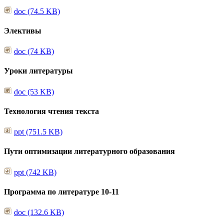
doc (74.5 KB)
Элективы
doc (74 KB)
Уроки литературы
doc (53 KB)
Технология чтения текста
ppt (751.5 KB)
Пути оптимизации литературного образования
ppt (742 KB)
Программа по литературе 10-11
doc (132.6 KB)