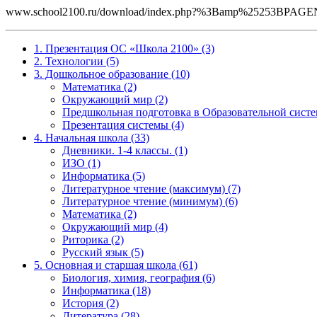
www.school2100.ru/download/index.php?%3Bamp%25253BP
1. Презентация ОС «Школа 2100» (3)
2. Технологии (5)
3. Дошкольное образование (10)
Математика (2)
Окружающий мир (2)
Предшкольная подготовка в Образовательной систе
Презентация системы (4)
4. Начальная школа (33)
Дневники. 1-4 классы. (1)
ИЗО (1)
Информатика (5)
Литературное чтение (максимум) (7)
Литературное чтение (минимум) (6)
Математика (2)
Окружающий мир (4)
Риторика (2)
Русский язык (5)
5. Основная и старшая школа (61)
Биология, химия, география (6)
Информатика (18)
История (2)
Литература (28)