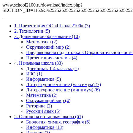
www.school2100.ru/download/index.php?
SECTION_ID=1152&%25252525252525252525252525252525252
1. Презентация ОС «Школа 2100» (3)
2. Технологии (5)
3. Дошкольное образование (10)
Математика (2)
Окружающий мир (2)
Предшкольная подготовка в Образовательной систе
Презентация системы (4)
4. Начальная школа (33)
Дневники. 1-4 классы. (1)
ИЗО (1)
Информатика (5)
Литературное чтение (максимум) (7)
Литературное чтение (минимум) (6)
Математика (2)
Окружающий мир (4)
Риторика (2)
Русский язык (5)
5. Основная и старшая школа (61)
Биология, химия, география (6)
Информатика (18)
История (2)