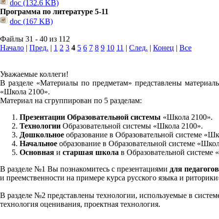
doc (132.6 KB)
Программа по литературе 5-11
doc (167 KB)
Файлы 31 - 40 из 112
Начало
|
Пред.
|
1
2
3
4
5
6
7
8
9
10
11
|
След.
|
Конец
|
Все
Уважаемые коллеги!
В разделе «Материалы по предметам» представлены материалы
«Школа 2100».
Материал на сгруппирован по 5 разделам:
Презентации Образовательной системы
«Школа 2100».
Технологии
Образовательной системы «Школа 2100».
Дошкольное
образование в Образовательной системе «Шк
Начальное
образование в Образовательной системе «Школ
Основная
и
старшая школа
в Образовательной системе 
В разделе №1 Вы познакомитесь с презентациями
для педагогов
и преемственности на примере курса русского языка и риторик
В разделе №2 представлены технологии, используемые в систем
технология оценивания, проектная технология.