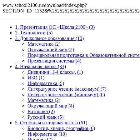
www.school2100.ru/download/index.php?
SECTION_ID=1152&%2525252525252525252525252525252525252
1. Презентация ОС «Школа 2100» (3)
2. Технологии (5)
3. Дошкольное образование (10)
Математика (2)
Окружающий мир (2)
Предшкольная подготовка в Образовательной систе
Презентация системы (4)
4. Начальная школа (33)
Дневники. 1-4 классы. (1)
ИЗО (1)
Информатика (5)
Литературное чтение (максимум) (7)
Литературное чтение (минимум) (6)
Математика (2)
Окружающий мир (4)
Риторика (2)
Русский язык (5)
5. Основная и старшая школа (61)
Биология, химия, география (6)
Информатика (18)
История (2)