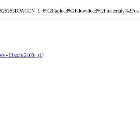
5253BPAGEN_1=6%2Fupload%2Fdownload%2Fmaterialy%2Fosn_sta
ме «Школа 2100» (1)