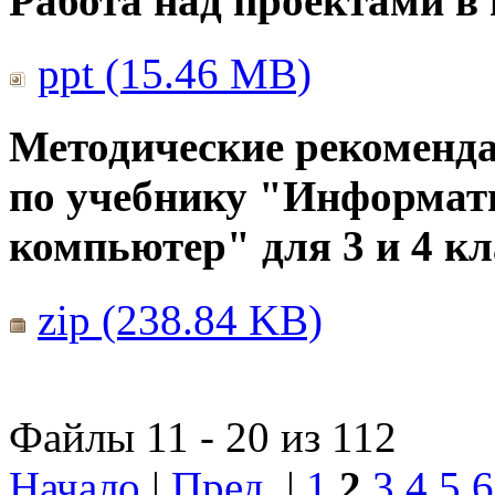
Работа над проектами в
ppt (15.46 MB)
Методические рекоменда
по учебнику "Информат
компьютер" для 3 и 4 кл
zip (238.84 KB)
Файлы 11 - 20 из 112
Начало
|
Пред.
|
1
2
3
4
5
6