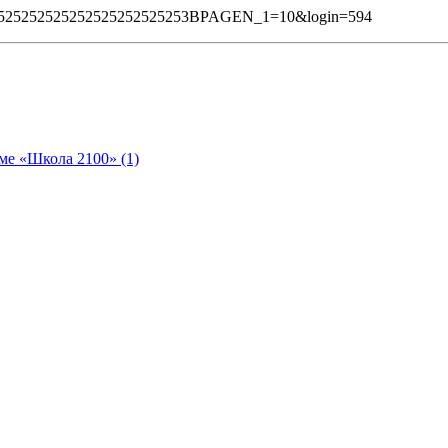
2525252525252525252525253BPAGEN_1=10&login=594
ме «Школа 2100» (1)