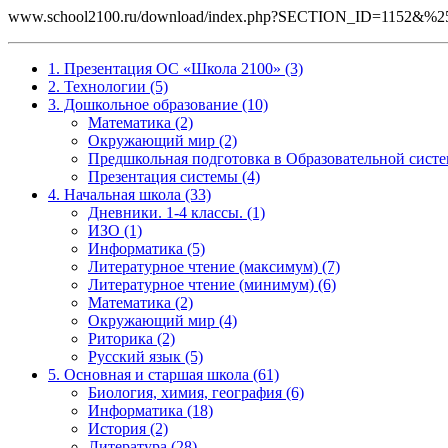
www.school2100.ru/download/index.php?SECTION_ID=1152&%
1. Презентация ОС «Школа 2100» (3)
2. Технологии (5)
3. Дошкольное образование (10)
Математика (2)
Окружающий мир (2)
Предшкольная подготовка в Образовательной систе
Презентация системы (4)
4. Начальная школа (33)
Дневники. 1-4 классы. (1)
ИЗО (1)
Информатика (5)
Литературное чтение (максимум) (7)
Литературное чтение (минимум) (6)
Математика (2)
Окружающий мир (4)
Риторика (2)
Русский язык (5)
5. Основная и старшая школа (61)
Биология, химия, география (6)
Информатика (18)
История (2)
Литература (28)