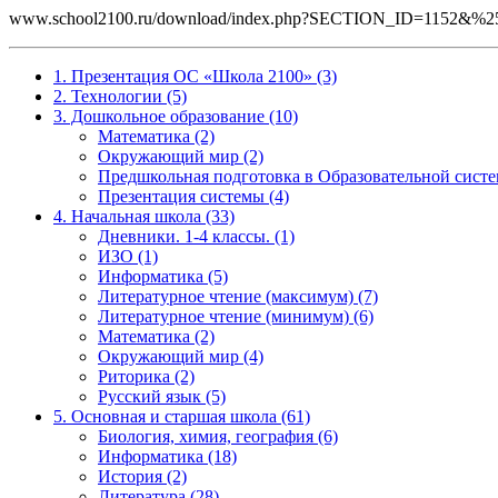
www.school2100.ru/download/index.php?SECTION_ID=1152&
1. Презентация ОС «Школа 2100» (3)
2. Технологии (5)
3. Дошкольное образование (10)
Математика (2)
Окружающий мир (2)
Предшкольная подготовка в Образовательной систе
Презентация системы (4)
4. Начальная школа (33)
Дневники. 1-4 классы. (1)
ИЗО (1)
Информатика (5)
Литературное чтение (максимум) (7)
Литературное чтение (минимум) (6)
Математика (2)
Окружающий мир (4)
Риторика (2)
Русский язык (5)
5. Основная и старшая школа (61)
Биология, химия, география (6)
Информатика (18)
История (2)
Литература (28)