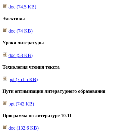
doc (74.5 KB)
Элективы
doc (74 KB)
Уроки литературы
doc (53 KB)
Технология чтения текста
ppt (751.5 KB)
Пути оптимизации литературного образования
ppt (742 KB)
Программа по литературе 10-11
doc (132.6 KB)