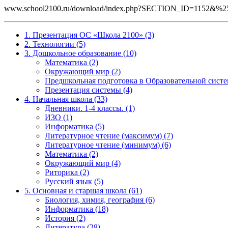
www.school2100.ru/download/index.php?SECTION_ID=1152&
1. Презентация ОС «Школа 2100» (3)
2. Технологии (5)
3. Дошкольное образование (10)
Математика (2)
Окружающий мир (2)
Предшкольная подготовка в Образовательной систе
Презентация системы (4)
4. Начальная школа (33)
Дневники. 1-4 классы. (1)
ИЗО (1)
Информатика (5)
Литературное чтение (максимум) (7)
Литературное чтение (минимум) (6)
Математика (2)
Окружающий мир (4)
Риторика (2)
Русский язык (5)
5. Основная и старшая школа (61)
Биология, химия, география (6)
Информатика (18)
История (2)
Литература (28)