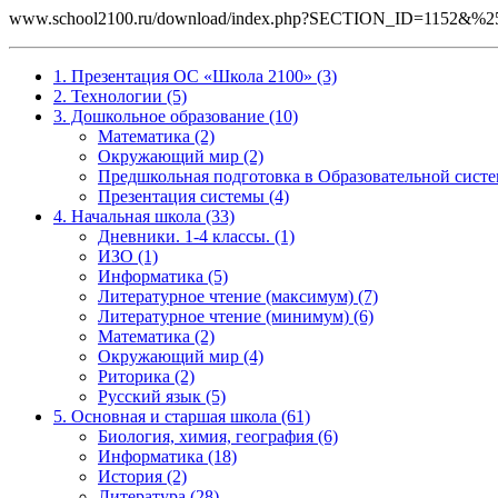
www.school2100.ru/download/index.php?SECTION_ID=1152&
1. Презентация ОС «Школа 2100» (3)
2. Технологии (5)
3. Дошкольное образование (10)
Математика (2)
Окружающий мир (2)
Предшкольная подготовка в Образовательной систе
Презентация системы (4)
4. Начальная школа (33)
Дневники. 1-4 классы. (1)
ИЗО (1)
Информатика (5)
Литературное чтение (максимум) (7)
Литературное чтение (минимум) (6)
Математика (2)
Окружающий мир (4)
Риторика (2)
Русский язык (5)
5. Основная и старшая школа (61)
Биология, химия, география (6)
Информатика (18)
История (2)
Литература (28)