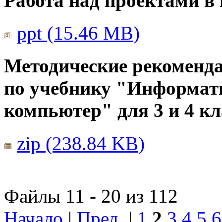
Работа над проектами в
ppt (15.46 MB)
Методические рекоменда
по учебнику "Информат
компьютер" для 3 и 4 кл
zip (238.84 KB)
Файлы 11 - 20 из 112
Начало
|
Пред.
|
1
2
3
4
5
6