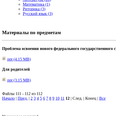
Математика (1)
Риторика (3)
Русский язык (3)
Материалы по предметам
Проблема освоения нового федерального государственного
ppt (4.15 MB)
Для родителей
ppt (3.15 MB)
Файлы 111 - 112 из 112
Начало
|
Пред.
|
2
3
4
5
6
7
8
9
10
11
12
| След. | Конец
|
Все