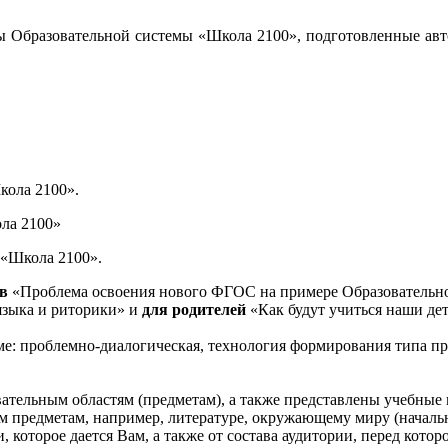
ы Образовательной системы «Школа 2100», подготовленные авт
кола 2100».
ла 2100»
 «Школа 2100».
ов
«Проблема освоения нового ФГОС на примере Образовательно
языка и риторики» и
для родителей
«Как будут учиться наши дет
ме: проблемно-диалогическая, технология формирования типа пр
вательным областям (предметам), а также представлены учебны
 предметам, например, литературе, окружающему миру (начальн
 которое дается Вам, а также от состава аудитории, перед кото