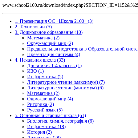
www.school2100.ru/download/index.php?SECTION_ID=1152
1. Презентация ОС «Школа 2100» (3)
2. Технологии (5)
3. Дошкольное образование (10)
Математика (2)
Окружающий мир (2)
Предшкольная подготовка в Образовательной систе
Презентация системы (4)
4. Начальная школа (33)
Дневники. 1-4 классы. (1)
ИЗО (1)
Информатика (5)
Литературное чтение (максимум) (7)
Литературное чтение (минимум) (6)
Математика (2)
Окружающий мир (4)
Риторика (2)
Русский язык (5)
5. Основная и старшая школа (61)
Биология, химия, география (6)
Информатика (18)
История (2)
Литература (28)