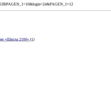
&%253BPAGEN_1=10&login=24&PAGEN_1=12
ме «Школа 2100» (1)