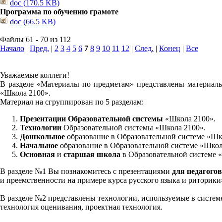
doc (170.5 KB)
Программа по обучению грамоте
doc (66.5 KB)
Файлы 61 - 70 из 112
Начало
|
Пред.
|
2
3
4
5
6
7
8
9
10
11
12
|
След.
|
Конец
|
Все
Уважаемые коллеги!
В разделе «Материалы по предметам» представлены материалы
«Школа 2100».
Материал на сгруппирован по 5 разделам:
Презентации Образовательной системы
«Школа 2100».
Технологии
Образовательной системы «Школа 2100».
Дошкольное
образование в Образовательной системе «Шк
Начальное
образование в Образовательной системе «Школ
Основная
и
старшая школа
в Образовательной системе 
В разделе №1 Вы познакомитесь с презентациями
для педагогов
и преемственности на примере курса русского языка и риторик
В разделе №2 представлены технологии, используемые в систем
технология оценивания, проектная технология.