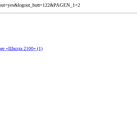
gout=yes&logout_butt=122&PAGEN_1=2
ме «Школа 2100» (1)