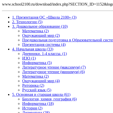
www.school2100.ru/download/index.php?SECTION_ID=1152&lo
1. Презентация ОС «Школа 2100» (3)
2. Технологии (5)
3. Дошкольное образование (10)
Математика (2)
Окружающий мир (2)
Предшкольная подготовка в Образовательной систе
Презентация системы (4)
4. Начальная школа (33)
Дневники. 1-4 классы. (1)
ИЗО (1)
Информатика (5)
Литературное чтение (максимум) (7)
Литературное чтение (минимум) (6)
Математика (2)
Окружающий мир (4)
Риторика (2)
Русский язык (5)
5. Основная и старшая школа (61)
Биология, химия, география (6)
Информатика (18)
История (2)
Литература (28)