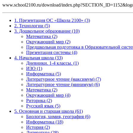
www.school2100.ru/download/index.php?SECTION_ID=1152&lo
1. Презентация ОС «Школа 2100» (3)
2. Технологии (5)
3. Дошкольное образование (10)
Математика (2)
Окружающий мир (2)
Предшкольная подготовка в Образовательной систе
Презентация системы (4)
4. Начальная школа (33)
Дневники. 1-4 классы. (1)
ИЗО (1)
Информатика (5)
Литературное чтение (максимум) (7)
Литературное чтение (минимум) (6)
Математика (2)
Окружающий мир (4)
Риторика (2)
Русский язык (5)
5. Основная и старшая школа (61)
Биология, химия, география (6)
Информатика (18)
История (2)
Литература (28)