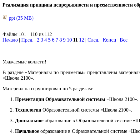
Реализация принципа непрерывности и преемственности обр
ppt (35 MB)
Файлы 101 - 110 из 112
Начало
|
Пред.
|
2
3
4
5
6
7
8
9
10
11
12
|
След.
|
Конец
|
Все
Уважаемые коллеги!
В разделе «Материалы по предметам» представлены материал
«Школа 2100».
Материал на сгруппирован по 5 разделам:
Презентации Образовательной системы
«Школа 2100».
Технологии
Образовательной системы «Школа 2100».
Дошкольное
образование в Образовательной системе «Ш
Начальное
образование в Образовательной системе «Шко