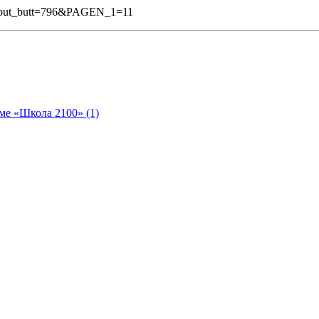
gout_butt=796&PAGEN_1=11
ме «Школа 2100» (1)