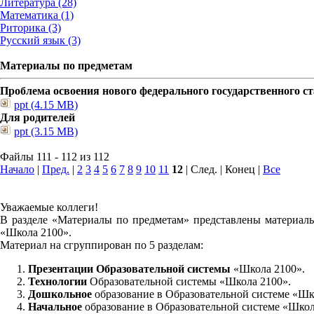
Литература (28)
Математика (1)
Риторика (3)
Русский язык (3)
Материалы по предметам
Проблема освоения нового федерального государственного 
ppt (4.15 MB)
Для родителей
ppt (3.15 MB)
Файлы 111 - 112 из 112
Начало
|
Пред.
|
2
3
4
5
6
7
8
9
10
11
12
| След. | Конец
|
Все
Уважаемые коллеги!
В разделе «Материалы по предметам» представлены материалы
«Школа 2100».
Материал на сгруппирован по 5 разделам:
Презентации Образовательной системы
«Школа 2100».
Технологии
Образовательной системы «Школа 2100».
Дошкольное
образование в Образовательной системе «Шк
Начальное
образование в Образовательной системе «Школ