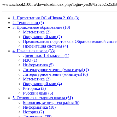
www.school2100.ru/download/index.php?login=yes&%25252
1. Презентация ОС «Школа 2100» (3)
2. Технологии (5)
3. Дошкольное образование (10)
Математика (2)
Окружающий мир (2)
Предшкольная подготовка в Образовательной систе
Презентация системы (4)
4. Начальная школа (33)
Дневники. 1-4 классы. (1)
ИЗО (1)
Информатика (5)
Литературное чтение (максимум) (7)
Литературное чтение (минимум) (6)
Математика (2)
Окружающий мир (4)
Риторика (2)
Русский язык (5)
5. Основная и старшая школа (61)
Биология, химия, география (6)
Информатика (18)
История (2)
Литература (28)