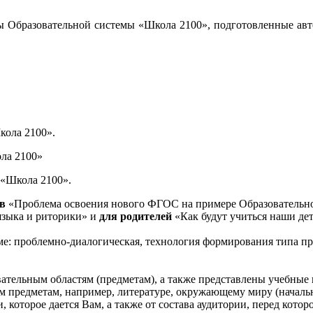
ы Образовательной системы «Школа 2100», подготовленные авт
кола 2100».
ла 2100»
 «Школа 2100».
ов
«Проблема освоения нового ФГОС на примере Образовательно
языка и риторики» и
для родителей
«Как будут учиться наши дет
ме: проблемно-диалогическая, технология формирования типа пр
вательным областям (предметам), а также представлены учебны
 предметам, например, литературе, окружающему миру (начальн
 которое дается Вам, а также от состава аудитории, перед кото