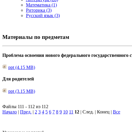
Математика (1)
Риторика (3)
Русский язык (3)
Материалы по предметам
Проблема освоения нового федерального государственного
ppt (4.15 MB)
Для родителей
ppt (3.15 MB)
Файлы 111 - 112 из 112
Начало
|
Пред.
|
2
3
4
5
6
7
8
9
10
11
12
| След. | Конец
|
Все