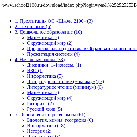
www.school2100.ru/download/index.php?login=yes&%25252
1. Презентация ОС «Школа 2100» (3)
2. Технологии (5)
3. Дошкольное образование (10)
Математика (2)
Окружающий мир (2)
Предшкольная подготовка в Образовательной систе
Презентация системы (4)
4. Начальная школа (33)
Дневники. 1-4 классы. (1)
ИЗО (1)
Информатика (5)
Литературное чтение (максимум) (7)
Литературное чтение (минимум) (6)
Математика (2)
Окружающий мир (4)
Риторика (2)
Русский язык (5)
5. Основная и старшая школа (61)
Биология, химия, география (6)
Информатика (18)
История (2)
Литература (28)