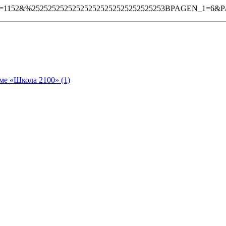
N_ID=1152&%252525252525252525252525252525253BPAGEN_1=6
ме «Школа 2100» (1)