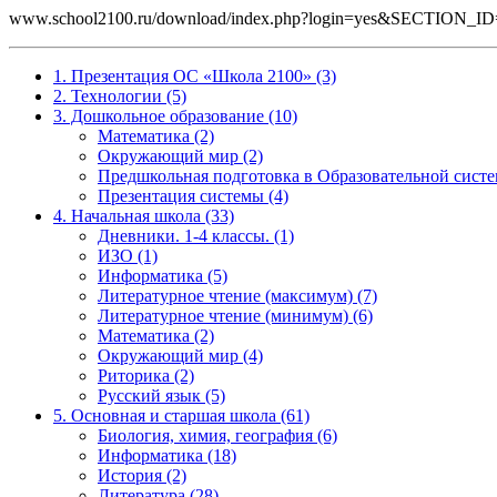
www.school2100.ru/download/index.php?login=yes&SECTIO
1. Презентация ОС «Школа 2100» (3)
2. Технологии (5)
3. Дошкольное образование (10)
Математика (2)
Окружающий мир (2)
Предшкольная подготовка в Образовательной систе
Презентация системы (4)
4. Начальная школа (33)
Дневники. 1-4 классы. (1)
ИЗО (1)
Информатика (5)
Литературное чтение (максимум) (7)
Литературное чтение (минимум) (6)
Математика (2)
Окружающий мир (4)
Риторика (2)
Русский язык (5)
5. Основная и старшая школа (61)
Биология, химия, география (6)
Информатика (18)
История (2)
Литература (28)