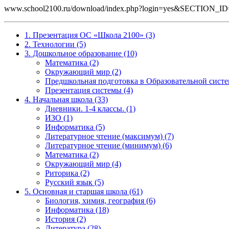
www.school2100.ru/download/index.php?login=yes&SECTI
1. Презентация ОС «Школа 2100» (3)
2. Технологии (5)
3. Дошкольное образование (10)
Математика (2)
Окружающий мир (2)
Предшкольная подготовка в Образовательной систе
Презентация системы (4)
4. Начальная школа (33)
Дневники. 1-4 классы. (1)
ИЗО (1)
Информатика (5)
Литературное чтение (максимум) (7)
Литературное чтение (минимум) (6)
Математика (2)
Окружающий мир (4)
Риторика (2)
Русский язык (5)
5. Основная и старшая школа (61)
Биология, химия, география (6)
Информатика (18)
История (2)
Литература (28)