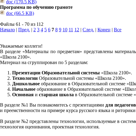
doc (170.5 KB)
Программа по обучению грамоте
doc (66.5 KB)
Файлы 61 - 70 из 112
Начало
|
Пред.
|
2
3
4
5
6
7
8
9
10
11
12
|
След.
|
Конец
|
Все
Уважаемые коллеги!
В разделе «Материалы по предметам» представлены материалы
«Школа 2100».
Материал на сгруппирован по 5 разделам:
Презентации Образовательной системы
«Школа 2100».
Технологии
Образовательной системы «Школа 2100».
Дошкольное
образование в Образовательной системе «Шк
Начальное
образование в Образовательной системе «Школ
Основная
и
старшая школа
в Образовательной системе 
В разделе №1 Вы познакомитесь с презентациями
для педагогов
и преемственности на примере курса русского языка и риторик
В разделе №2 представлены технологии, используемые в систем
технология оценивания, проектная технология.