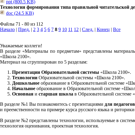
ppt (800.5 KB)
Технология формирования типа правильной читательской д
doc (24.5 KB)
Файлы 71 - 80 из 112
Начало
|
Пред.
|
2
3
4
5
6
7
8
9
10
11
12
|
След.
|
Конец
|
Все
Уважаемые коллеги!
В разделе «Материалы по предметам» представлены материалы
«Школа 2100».
Материал на сгруппирован по 5 разделам:
Презентации Образовательной системы
«Школа 2100».
Технологии
Образовательной системы «Школа 2100».
Дошкольное
образование в Образовательной системе «Шк
Начальное
образование в Образовательной системе «Школ
Основная
и
старшая школа
в Образовательной системе 
В разделе №1 Вы познакомитесь с презентациями
для педагогов
и преемственности на примере курса русского языка и риторик
В разделе №2 представлены технологии, используемые в систем
технология оценивания, проектная технология.