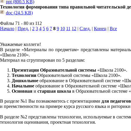
ppt (800.5 KB)
Технология формирования типа правильной читательской д
doc (24.5 KB)
Файлы 71 - 80 из 112
Начало
|
Пред.
|
2
3
4
5
6
7
8
9
10
11
12
|
След.
|
Конец
|
Все
Уважаемые коллеги!
В разделе «Материалы по предметам» представлены материалы
«Школа 2100».
Материал на сгруппирован по 5 разделам:
Презентации Образовательной системы
«Школа 2100».
Технологии
Образовательной системы «Школа 2100».
Дошкольное
образование в Образовательной системе «Шк
Начальное
образование в Образовательной системе «Школ
Основная
и
старшая школа
в Образовательной системе 
В разделе №1 Вы познакомитесь с презентациями
для педагогов
и преемственности на примере курса русского языка и риторик
В разделе №2 представлены технологии, используемые в систем
технология оценивания, проектная технология.