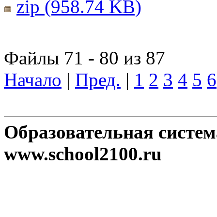
zip (958.74 KB)
Файлы 71 - 80 из 87
Начало
|
Пред.
|
1
2
3
4
5
6
Образовательная систе
www.school2100.ru