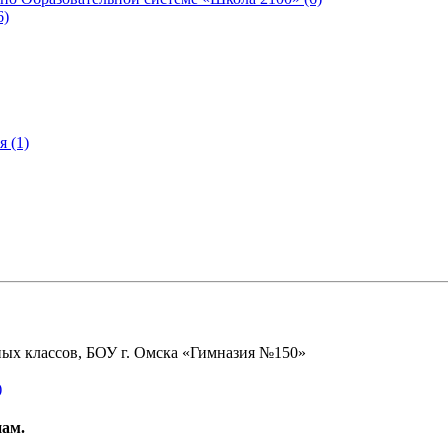
6)
 (1)
ных классов, БОУ г. Омска «Гимназия №150»
)
нам.