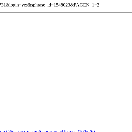
=1731&login=yes&sphrase_id=1548023&PAGEN_1=2
о Образовательной системе «Школа 2100» (6)