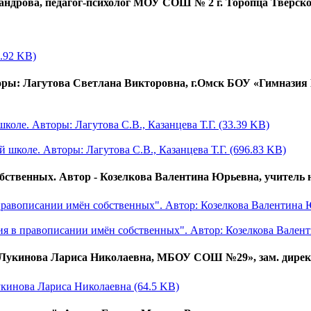
ксандрова, педагог-психолог МОУ СОШ № 2 г. Торопца Тверско
8.92 KB)
оры: Лагутова Светлана Викторовна, г.Омск БОУ «Гимназия 
коле. Авторы: Лагутова С.В., Казанцева Т.Г. (33.39 KB)
 школе. Авторы: Лагутова С.В., Казанцева Т.Г. (696.83 KB)
обственных. Автор - Козелкова Валентина Юрьевна, учитель
 правописании имён собственных". Автор: Козелкова Валентина 
ния в правописании имён собственных". Автор: Козелкова Вален
: Лукинова Лариса Николаевна, МБОУ СОШ №29», зам. директ
Лукинова Лариса Николаевна (64.5 KB)