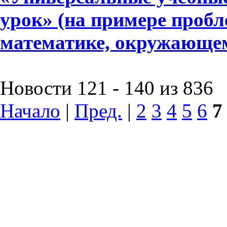
урок» (на примере пробл
математике, окружающе
Новости 121 - 140 из 836
Начало
|
Пред.
|
2
3
4
5
6
7