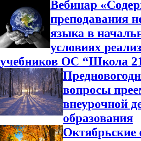
Вебинар «Содер
преподавания н
языка в началь
условиях реали
учебников ОС “Школа 2
Предновогодн
вопросы прее
внеурочной д
образования
Октябрьские