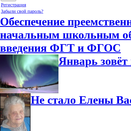
Регистрация
Забыли свой пароль?
Обеспечение преемствен
начальным школьным об
введения ФГТ и ФГОС
Январь зовёт 
Не стало Елены В