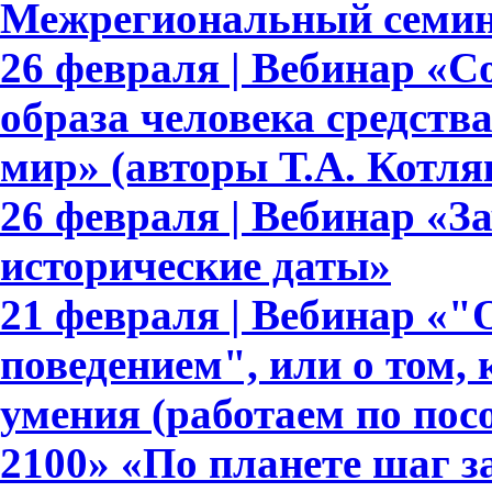
Межрегиональный семин
26 февраля | Вебинар «
образа человека средст
мир» (авторы Т.А. Котляк
26 февраля | Вебинар «З
исторические даты»
21 февраля | Вебинар «
поведением", или о том,
умения (работаем по по
2100» «По планете шаг з