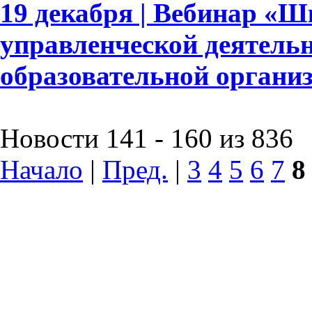
19 декабря | Вебинар «
управленческой деятель
образовательной органи
Новости 141 - 160 из 836
Начало
|
Пред.
|
3
4
5
6
7
8