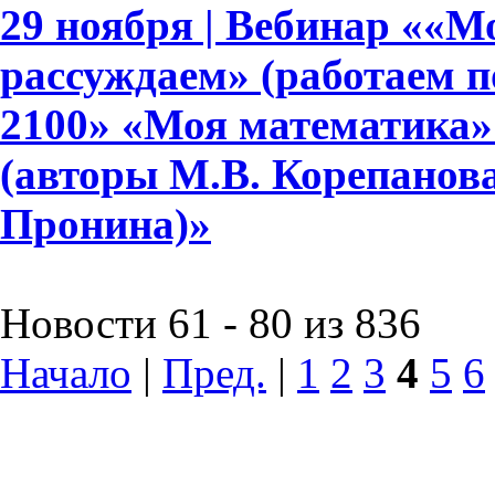
29 ноября | Вебинар ««М
рассуждаем» (работаем 
2100» «Моя математика» дл
(авторы М.В. Корепанова,
Пронина)»
Новости 61 - 80 из 836
Начало
|
Пред.
|
1
2
3
4
5
6