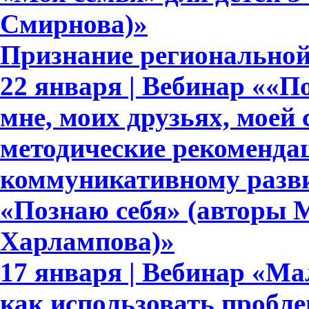
Смирнова)»
Признание регионально
22 января | Вебинар ««По
мне, моих друзьях, моей 
методические рекоменда
коммуникативному развит
«Познаю себя» (авторы М
Харлампова)»
17 января | Вебинар «Ма
как использовать пробл